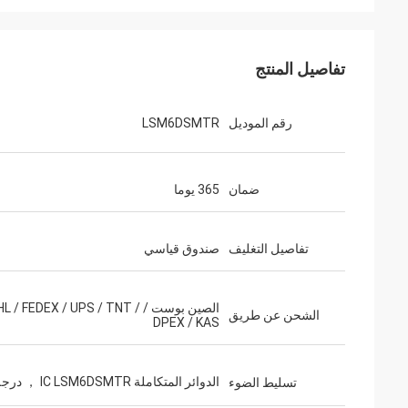
تفاصيل المنتج
رقم الموديل
LSM6DSMTR
ضمان
365 يوما
تفاصيل التغليف
صندوق قياسي
الصين بوست / DHL / FEDEX / UPS / TNT
الشحن عن طريق
DPEX / KAS
الدوائر المتكاملة IC LSM6DSMTR ， درجة حرارة العمل -40 درجة مئوية ~ 85 درجة مئوية (TA) حزمة LGA-14
تسليط الضوء