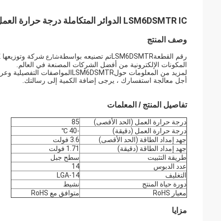
LSM6DSMTR IC الدوائر المتكاملة درجة حرارة العمل -40 ~ 85 (TA) حزمة LGA-14
وصف المنتج
رقم القطعة
LSM6DSMTR
تم تصنيعه بواسطة
شارع
المكونات الإلكترونية من أفضل الشركات المصنعة في العالم.
لمزيد من المعلومات حول
LSM6DSMTR
المواصفات التفصيلية وعرو
أجل معالجة استفسارك ، يرجى إضافة الكمية إلى رسالتك.
تفاصيل المنتج / المعلمات
درجة حرارة العمل (الحد الأقصى)
85
درجة حرارة العمل (دقيقة)
-40 ℃
جهد إمداد الطاقة (الحد الأقصى)
3.6 فولت
جهد إمداد الطاقة (دقيقة)
1.71 فولت
طريقة التثبيت
سطح جبل
عدد الدبوس
14
التغليف
LGA-14
دورة حياة المنتج
نشيط
معيار RoHS
متوافق مع RoHS
مزايا