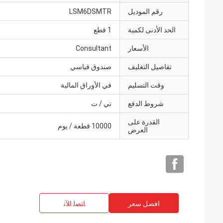
رقم الموديل
LSM6DSMTR
الحد الأدنى لكمية
1 قطع
الأسعار
Consultant
تفاصيل التغليف
صندوق قياسي
وقت التسليم
في الأوراق المالية
شروط الدفع
تي / ت
القدرة على
10000 قطعة / يوم
العرض
افضل سعر
ﺎﺘﺼﻟ ﺍﻶﻧ