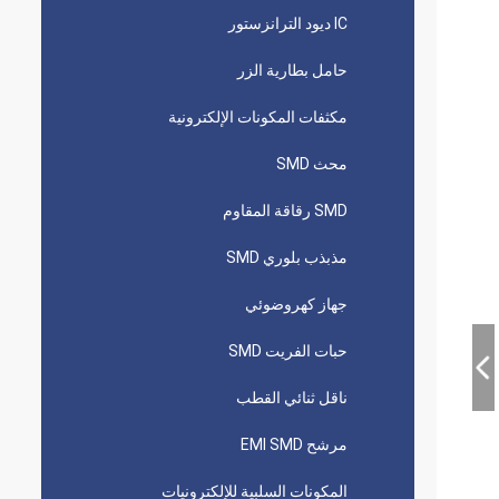
IC ديود الترانزستور
حامل بطارية الزر
مكثفات المكونات الإلكترونية
محث SMD
SMD رقاقة المقاوم
مذبذب بلوري SMD
جهاز كهروضوئي
حبات الفريت SMD
ناقل ثنائي القطب
مرشح EMI SMD
المكونات السلبية للإلكترونيات