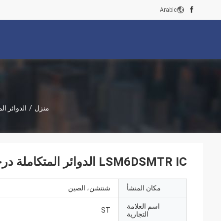
Arabic
منزل
/
الدوائر المت
LSM6DSMTR IC الدوائر المتكاملة درجة حرارة العمل -40 ~ 85 (TA) حزمة LGA-14
مكان المنشأ
شنتشن، الصين
اسم العلامة
ST
التجارية