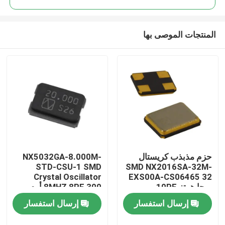
المنتجات الموصى بها
حزم مذبذب كريستال
NX5032GA-8.000M-
بيت
STD-CSU-1 SMD
SMD NX2016SA-32M-
Crystal Oscillator
EXS00A-CS06465 32
ميجا هرتز 10PF
8MHZ 8PF 300 أوم
منتجات
إرسال استفسار
إرسال استفسار
أشرطة فيديو