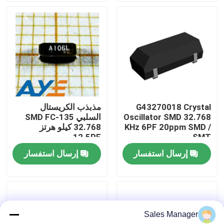
معلومات عنا
جولة في المعمل
رقابة جودة
G43270018 Crystal
مذبذب الكريستال
Oscillator SMD 32.768
السلبي SMD FC-135
اتصل بنا
KHz 6PF 20ppm SMD /
32.768 كيلو هرتز
12.5PF
SMT
Q13FC1350000400
إرسال استفسار
إرسال استفسار
اطلب اقتباس
المكونات الإلكترونية جيم
Sales Manager
الدوائر المتكاملة IC