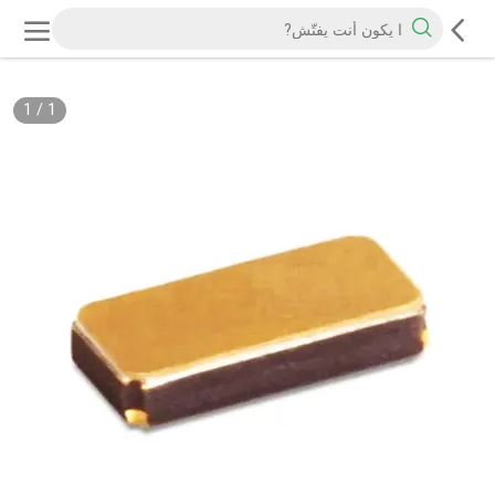
1
/
1