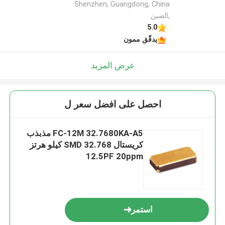
Shenzhen, Guangdong, China
,الصين
5.0
يدقّق ممون
عرض المزيد
احصل على افضل سعر ل
FC-12M 32.7680KA-A5 مذبذب
كريستال SMD 32.768 كيلو هرتز
12.5PF 20ppm
استمر